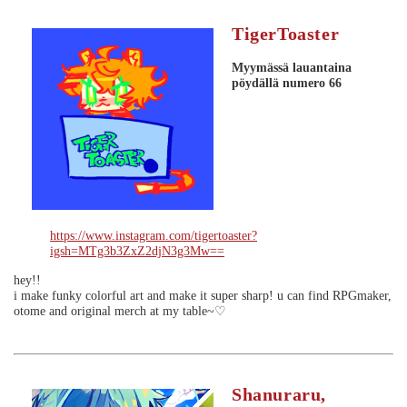
TigerToaster
Myymässä lauantaina
pöydällä numero 66
https://www.instagram.com/tigertoaster?
igsh=MTg3b3ZxZ2djN3g3Mw==
hey!!
i make funky colorful art and make it super sharp! u can find RPGmaker,
otome and original merch at my table~♡
Shanuraru,