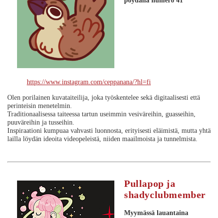
pöydällä numero 41
https://www.instagram.com/ceppanana/?hl=fi
Olen porilainen kuvataiteilija, joka työskentelee sekä digitaalisesti että
perinteisin menetelmin.
Traditionaalisessa taiteessa tartun useimmin vesiväreihin, guasseihin,
puuväreihin ja tusseihin.
Inspiraationi kumpuaa vahvasti luonnosta, erityisesti eläimistä, mutta yhtä
lailla löydän ideoita videopeleistä, niiden maailmoista ja tunnelmista.
Pullapop ja
shadyclubmember
Myymässä lauantaina