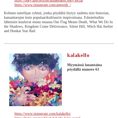
https://bsky.app/profile/ainakesken.bsky.social
https://www.instagram.com/angwnh_/
Kolmen taiteilijan ryhmä, jonka pöydältä löytyy taidetta niin historian,
kansantarujen kuin populaarikulttuurin inspiroimana. Edustettuihin
lähteisiin kuuluvat muun muassa Our Flag Means Death, What We Do In
the Shadows, Kingdom Come Deliverance, Silent Hill, Witch Hat Atelier
and Honkai Star Rail.
kalakello
Myymässä lauantaina
pöydällä numero 63
https://www.instagram.com/kalakello/