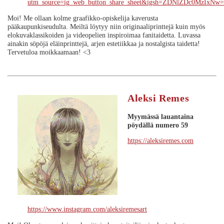
utm_source=ig_web_button_share_sheet&igsh=ZDNlZDc0MzIxNw
Moi! Me ollaan kolme graafikko-opiskelija kaverusta
pääkaupunkiseudulta. Meiltä löytyy niin originaaliprinttejä kuin myös
elokuvaklassikoiden ja videopelien inspiroimaa fanitaidetta. Luvassa
ainakin söpöjä eläinprinttejä, arjen estetiikkaa ja nostalgista taidetta!
Tervetuloa moikkaamaan! <3
Aleksi Remes
Myymässä lauantaina
pöydällä numero 59
https://aleksiremes.com
https://www.instagram.com/aleksiremesart