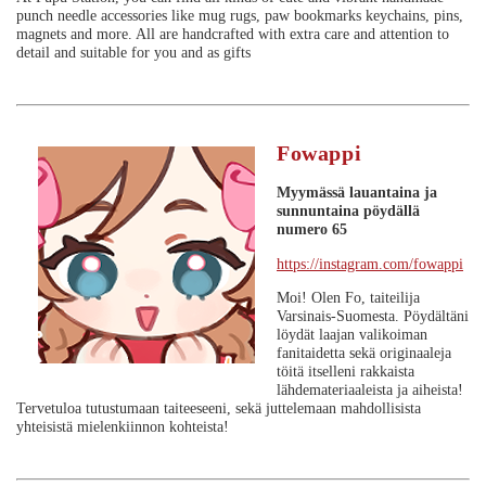
punch needle accessories like mug rugs, paw bookmarks keychains, pins,
magnets and more. All are handcrafted with extra care and attention to
detail and suitable for you and as gifts
Fowappi
Myymässä lauantaina ja
sunnuntaina
pöydällä
numero 65
https://instagram.com/fowappi
Moi! Olen Fo, taiteilija
Varsinais-Suomesta. Pöydältäni
löydät laajan valikoiman
fanitaidetta sekä originaaleja
töitä itselleni rakkaista
lähdemateriaaleista ja aiheista!
Tervetuloa tutustumaan taiteeseeni, sekä juttelemaan mahdollisista
yhteisistä mielenkiinnon kohteista!