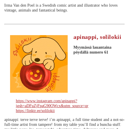
Irma Van den Poel is a Swedish comic artist and illustrator who loves
vintage, animals and fantastical beings.
apinappi, solilokii
Myymässä lauantaina
pöydällä numero 61
https://www.instagram.com/apinappi?
igsh=aDFuZjFpaG90OWcx&utm_source=qr
https://linktr.ee/solilokii
apinappi: terve terve terve! i’m apinappi, a full time student and a not-so-
full-time artist from tampere! from my table you’ll find a buncha stuff: