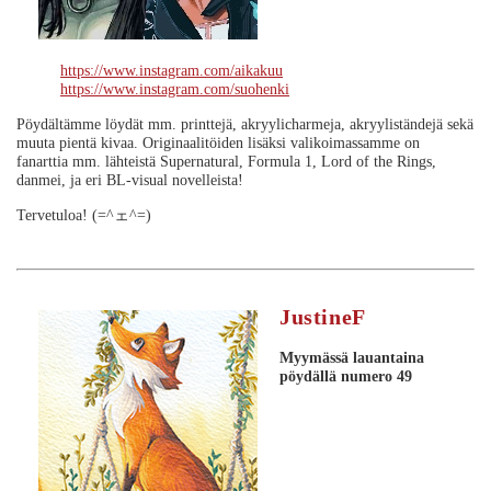
https://www.instagram.com/aikakuu
https://www.instagram.com/suohenki
Pöydältämme löydät mm. printtejä, akryylicharmeja, akryyliständejä sekä
muuta pientä kivaa. Originaalitöiden lisäksi valikoimassamme on
fanarttia mm. lähteistä Supernatural, Formula 1, Lord of the Rings,
danmei, ja eri BL-visual novelleista!
Tervetuloa! (=^ェ^=)
JustineF
Myymässä lauantaina
pöydällä numero 49