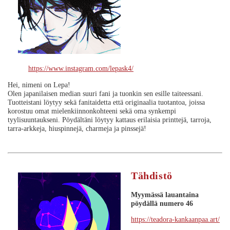
https://www.instagram.com/lepask4/
Hei, nimeni on Lepa!
Olen japanilaisen median suuri fani ja tuonkin sen esille taiteessani.
Tuotteistani löytyy sekä fanitaidetta että originaalia tuotantoa, joissa
korostuu omat mielenkiinnonkohteeni sekä oma synkempi
tyylisuuntaukseni. Pöydältäni löytyy kattaus erilaisia printtejä, tarroja,
tarra-arkkeja, hiuspinnejä, charmeja ja pinssejä!
Tähdistö
Myymässä lauantaina
pöydällä numero 46
https://teadora-kankaanpaa.art/