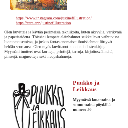
https://www.instagram.com/justinefillustration/
https://cara.app/justinefillustration
Olen kuvittaja ja käytän perinteisiä tekniikoita, kuten akryyliä, värikyniä
ja paperitaidetta. Töissäni lempeät eläinhahmot seikkailevat vaihtuvissa
luontomaisemissa, ja joskus fantasianomaiset ihmishahmot liittyvät
heidän seuraansa. Olen myös kuvittanut muutamia lastenkirjoja.
Myymäni tuotteet ovat kortteja, printtejä, tarroja, kirjoitusvälineitä,
pinssejä, magneetteja sekä huopahahmoja.
Puukko ja
Leikkaus
Myymässä lauantaina ja
sunnuntaina
pöydällä
numero 50