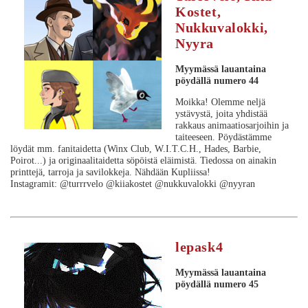
Kostet,
Nukkuvalokki,
Nyyra
Myymässä lauantaina
pöydällä numero 44
Moikka! Olemme neljä
ystävystä, joita yhdistää
rakkaus animaatiosarjoihin ja
taiteeseen. Pöydästämme
löydät mm. fanitaidetta (Winx Club, W.I.T.C.H., Hades, Barbie,
Poirot...) ja originaalitaidetta söpöistä eläimistä. Tiedossa on ainakin
printtejä, tarroja ja savilokkeja. Nähdään Kupliissa!
Instagramit: @turrrvelo @kiiakostet @nukkuvalokki @nyyran
lepask4
Myymässä lauantaina
pöydällä numero 45