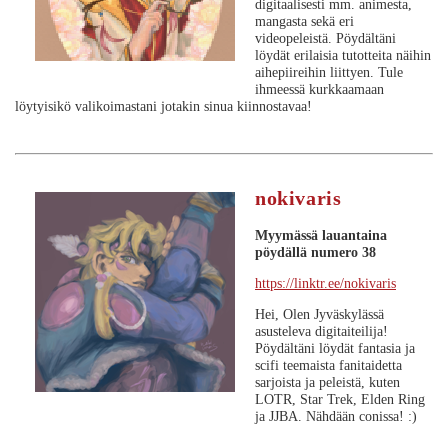
digitaalisesti mm. animesta,
mangasta sekä eri
videopeleistä. Pöydältäni
löydät erilaisia tutotteita näihin
aihepiireihin liittyen. Tule
ihmeessä kurkkaamaan
löytyisikö valikoimastani jotakin sinua kiinnostavaa!
nokivaris
Myymässä lauantaina
pöydällä numero 38
https://linktr.ee/nokivaris
Hei, Olen Jyväskylässä
asusteleva digitaiteilija!
Pöydältäni löydät fantasia ja
scifi teemaista fanitaidetta
sarjoista ja peleistä, kuten
LOTR, Star Trek, Elden Ring
ja JJBA. Nähdään conissa! :)