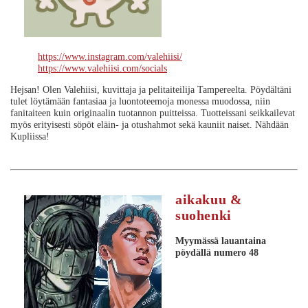
https://www.instagram.com/valehiisi/
https://www.valehiisi.com/socials
Hejsan! Olen Valehiisi, kuvittaja ja pelitaiteilija Tampereelta. Pöydältäni
tulet löytämään fantasiaa ja luontoteemoja monessa muodossa, niin
fanitaiteen kuin originaalin tuotannon puitteissa. Tuotteissani seikkailevat
myös erityisesti söpöt eläin- ja otushahmot sekä kauniit naiset. Nähdään
Kupliissa!
aikakuu &
suohenki
Myymässä lauantaina
pöydällä numero 48