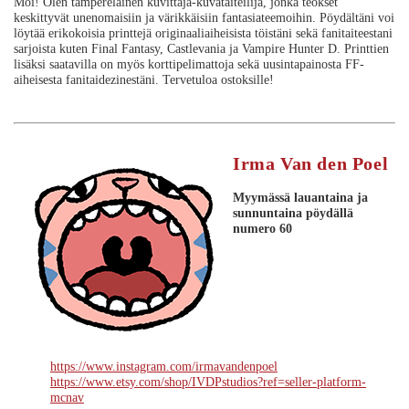
Moi! Olen tamperelainen kuvittaja-kuvataiteilija, jonka teokset
keskittyvät unenomaisiin ja värikkäisiin fantasiateemoihin. Pöydältäni voi
löytää erikokoisia printtejä originaaliaiheisista töistäni sekä fanitaiteestani
sarjoista kuten Final Fantasy, Castlevania ja Vampire Hunter D. Printtien
lisäksi saatavilla on myös korttipelimattoja sekä uusintapainosta FF-
aiheisesta fanitaidezinestäni. Tervetuloa ostoksille!
Irma Van den Poel
Myymässä lauantaina ja
sunnuntaina
pöydällä
numero 60
https://www.instagram.com/irmavandenpoel
https://www.etsy.com/shop/IVDPstudios?ref=seller-platform-
mcnav