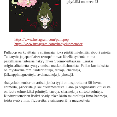
pöydällä numero 42
https://www.instagram.com/pullapop
https://www.instagram.com/shadyclubmember
Pullapop on kuvittaja ja striimaaja, joka piirtää mielellään söpöjä asioita.
Taikatytöt ja japanilaiset retropelit ovat lähellä sydäntä, mutta
pastellisessa taiteessa näkyy myös Suomi-viittauksia. Lisäksi
originaalitaidetta syntyy omista maskottihahmoista. Pullan kuvituksista
on myytävänä mm. taideprinttejä, tarroja, charmeja,
jääkaappimagneetteja, avainnauhoja ja pinssejä.
shadyclubmember on artisti, jonka tyyli on inspiroitunut 90-luvun
animesta, j-rockista ja kauhuelementeistä. Fani- ja originaalikuvituksista
on luotu esimerkiksi printtejä, tarroja, charmeja ja siirtotatuointeja.
Kuvitustuotteiden lisäksi shady tekee käsin muotoiltuja fimo-hahmoja,
joista syntyy mm. figuureita, avaimenperiä ja magneetteja.