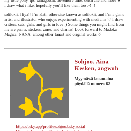
my little pony, lps, tamagotchi, adventure time, deltarune and more ★
i draw what i like, hopefully you’ll like them too :•) !!
solilokii: Hiya!! I’m Kati, otherwise known as solilokii, and I’m a game
artist and illustrator who enjoys experimenting with mediums ♡ I draw
critters, cats, girls, and girls in love :) Some things you might find from
me are prints, stickers, zines, and charms! Look forward to Madoka
Magica, NANA, among other fanart and original works ♡.
Sohjoo, Aina
Kesken, angwnh
Myymässä lauantaina
pöydällä numero 62
https://bsky.app/profile/sohjoo.bsky.social