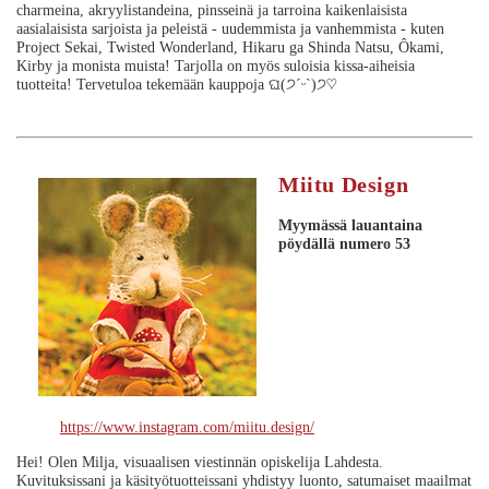
charmeina, akryylistandeina, pinsseinä ja tarroina kaikenlaisista
aasialaisista sarjoista ja peleistä - uudemmista ja vanhemmista - kuten
Project Sekai, Twisted Wonderland, Hikaru ga Shinda Natsu, Ôkami,
Kirby ja monista muista! Tarjolla on myös suloisia kissa-aiheisia
tuotteita! Tervetuloa tekemään kauppoja ଘ(੭ˊᵕˋ)੭♡
Miitu Design
Myymässä lauantaina
pöydällä numero 53
https://www.instagram.com/miitu.design/
Hei! Olen Milja, visuaalisen viestinnän opiskelija Lahdesta.
Kuvituksissani ja käsityötuotteissani yhdistyy luonto, satumaiset maailmat