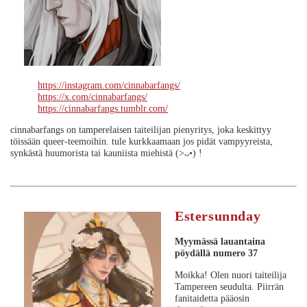
https://instagram.com/cinnabarfangs/
https://x.com/cinnabarfangs/
https://cinnabarfangs.tumblr.com/
cinnabarfangs on tamperelaisen taiteilijan pienyritys, joka keskittyy
töissään queer-teemoihin. tule kurkkaamaan jos pidät vampyyreista,
synkästä huumorista tai kauniista miehistä (>ᴗ•) !
Estersunnday
Myymässä lauantaina
pöydällä numero 37
Moikka! Olen nuori taiteilija
Tampereen seudulta. Piirrän
fanitaidetta pääosin