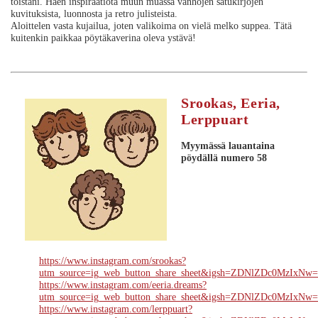
töistäni. Haen inspiraatiota muun muassa vanhojen satukirjojen
kuvituksista, luonnosta ja retro julisteista.
Aloittelen vasta kujailua, joten valikoima on vielä melko suppea. Tätä
kuitenkin paikkaa pöytäkaverina oleva ystävä!
Srookas, Eeria,
Lerppuart
Myymässä lauantaina
pöydällä numero 58
https://www.instagram.com/srookas?
utm_source=ig_web_button_share_sheet&igsh=ZDNlZDc0MzIxNw
https://www.instagram.com/eeria.dreams?
utm_source=ig_web_button_share_sheet&igsh=ZDNlZDc0MzIxNw
https://www.instagram.com/lerppuart?