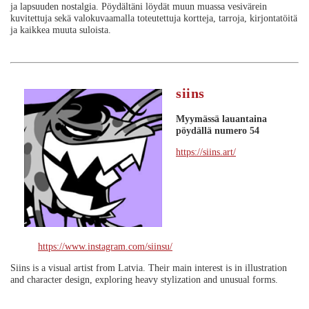
ja lapsuuden nostalgia. Pöydältäni löydät muun muassa vesivärein
kuvitettuja sekä valokuvaamalla toteutettuja kortteja, tarroja, kirjontatöitä
ja kaikkea muuta suloista.
siins
Myymässä lauantaina
pöydällä numero 54
https://siins.art/
https://www.instagram.com/siinsu/
Siins is a visual artist from Latvia. Their main interest is in illustration
and character design, exploring heavy stylization and unusual forms.