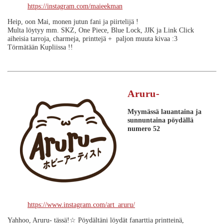
https://instagram.com/maieekman
Heip, oon Mai, monen jutun fani ja piirtelijä !
Multa löytyy mm. SKZ, One Piece, Blue Lock, JJK ja Link Click
aiheisia tarroja, charmeja, printtejä + paljon muuta kivaa :3
Törmätään Kupliissa !!
Aruru-
Myymässä lauantaina ja
sunnuntaina
pöydällä
numero 52
https://www.instagram.com/art_aruru/
Yahhoo, Aruru- tässä!☆ Pöydältäni löydät fanarttia printteinä,