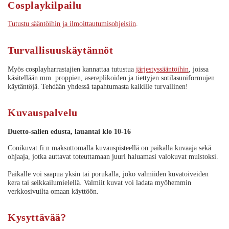
Cosplaykilpailu
Tutustu sääntöihin ja ilmoittautumisohjeisiin
.
Turvallisuuskäytännöt
Myös cosplayharrastajien kannattaa tutustua
järjestyssääntöihin
, joissa
käsitellään mm. proppien, asereplikoiden ja tiettyjen sotilasuniformujen
käytäntöjä. Tehdään yhdessä tapahtumasta kaikille turvallinen!
Kuvauspalvelu
Duetto-salien edusta, lauantai klo 10-16
Conikuvat.fi:n maksuttomalla kuvauspisteellä on paikalla kuvaaja sekä
ohjaaja, jotka auttavat toteuttamaan juuri haluamasi valokuvat muistoksi.
Paikalle voi saapua yksin tai porukalla, joko valmiiden kuvatoiveiden
kera tai seikkailumielellä. Valmiit kuvat voi ladata myöhemmin
verkkosivuilta omaan käyttöön.
Kysyttävää?