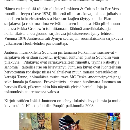
Hänen ensimmäisiä töitään oli Juice Leskinen & Coitus Intin Per Vers
runoilija -levyn (Love 1974) liitteenä ollut sarjakuva, joka on julkaistu
uudelleen kokoelmateoksessa Natsisurffaajien täytyy kuolla. Pian
sarjakuvat ja rock-maailma vetivät Juntusen imuunsa. Hän piirsi muun
muassa Pekka Gronow’n toimittamaan, lähinnä amerikkalaista ja
hollantilaista underground-sarjakuvaa julkaisseeseen Jymy-lehteen.
Vuonna 1976 Juntusesta tuli Jymyn seuraajan, suomalaistakin sarjakuvaa
julkaisseen Huuli-lehden päätoimittaja.
Juntusen musiikkilehti Soundiin piirtämänsä Poikamme musisoivat -
sarjakuva oli erittäin suosittu, nykyään Juntunen piirtää Soundiin vain
pilakuvia. ”Pilakuvat ovat sarjakuvataiteen runoutta, täynnä kätkettyjä
sanomia”, taiteilija itse on kiteyttänyt. Juntusen kuvat ovat luonteeltaan
hervottoman ronskeja: niissä vilahtelevat muun muassa peräaukkojen
kerääjä Tauno, hölmöläisiä muistuttava MC Tuska -moottoripyöräjengi
sekä Jumala ja Saatana. Provokatiivisuudestaan huolimatta Juntunen on
harvoin ilkeä, pikemminkin hän näyttää yleisiä harhaluuloja ja
uskomuksia naurettavassa valossa.
Kirjoitustöiden lisäksi Juntunen on tehnyt lukuisia levynkansia ja muita
kuvitustöitä. Hänet palkittiin Puupää-palkinnolla 2008.