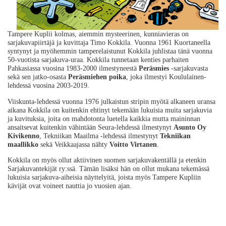
Tampere Kuplii kolmas, aiemmin mysteerinen, kunniavieras on
sarjakuvapiirtäjä ja kuvittaja Timo Kokkila. Vuonna 1961 Kuortaneella
syntynyt ja myöhemmin tamperelaistunut Kokkila juhlistaa tänä vuonna
50-vuotista sarjakuva-uraa. Kokkila tunnetaan kenties parhaiten
Pahkasiassa vuosina 1983-2000 ilmestyneestä
Peräsmies
-sarjakuvasta
sekä sen jatko-osasta
Peräsmiehen poika
, joka ilmestyi Koululainen-
lehdessä vuosina 2003-2019.
Viiskunta-lehdessä vuonna 1976 julkaistun stripin myötä alkaneen uransa
aikana Kokkila on kuitenkin ehtinyt tekemään lukuisia muita sarjakuvia
ja kuvituksia, joita on mahdotonta luetella kaikkia mutta maininnan
ansaitsevat kuitenkin vähintään Seura-lehdessä ilmestynyt
Asunto Oy
Kivikenno
, Tekniikan Maailma -lehdessä ilmestynyt
Tekniikan
maallikko
sekä Veikkaajassa nähty
Voitto Virtanen
.
Kokkila on myös ollut aktiivinen suomen sarjakuvakentällä ja etenkin
Sarjakuvantekijät ry:ssä. Tämän lisäksi hän on ollut mukana tekemässä
lukuisia sarjakuva-aiheisia näyttelyitä, joista myös Tampere Kupliin
kävijät ovat voineet nauttia jo vuosien ajan.