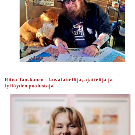
Riina Tanskanen – kuvataiteilija, ajattelija ja
tyttöyden puolustaja