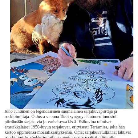
Juho Juntunen on legendaarinen suomalainen sarjakuvapiirtäjä ja
rocktoimittaja. Oulussa vuonna 1953 syntynyt Juntunen innostui
piirtämään sarjakuvia jo varhaisessa iässä. Esikuvina toimivat
amerikkalaiset 1950-luvun sarjakuvat, erityisesti Teräsmies, jolta hän
kertoo oppineensa moraalikäsityksensä. Omat sarjakuvatulkinnat lähtivät
ronskimmille, röyhkeämmille ja avoimen seksuaalisille linjoille.