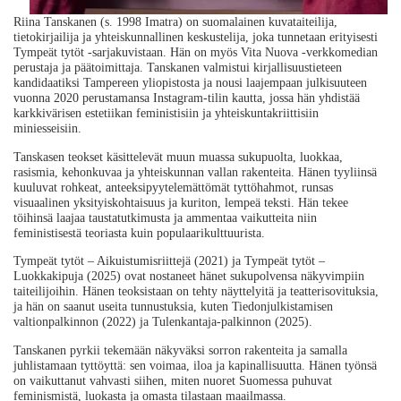
Riina Tanskanen (s. 1998 Imatra) on suomalainen kuvataiteilija,
tietokirjailija ja yhteiskunnallinen keskustelija, joka tunnetaan erityisesti
Tympeät tytöt -sarjakuvistaan. Hän on myös Vita Nuova -verkkomedian
perustaja ja päätoimittaja. Tanskanen valmistui kirjallisuustieteen
kandidaatiksi Tampereen yliopistosta ja nousi laajempaan julkisuuteen
vuonna 2020 perustamansa Instagram-tilin kautta, jossa hän yhdistää
karkkivärisen estetiikan feministisiin ja yhteiskuntakriittisiin
miniesseisiin.
Tanskasen teokset käsittelevät muun muassa sukupuolta, luokkaa,
rasismia, kehonkuvaa ja yhteiskunnan vallan rakenteita. Hänen tyyliinsä
kuuluvat rohkeat, anteeksipyytelemättömät tyttöhahmot, runsas
visuaalinen yksityiskohtaisuus ja kuriton, lempeä teksti. Hän tekee
töihinsä laajaa taustatutkimusta ja ammentaa vaikutteita niin
feministisestä teoriasta kuin populaarikulttuurista.
Tympeät tytöt – Aikuistumisriittejä (2021) ja Tympeät tytöt –
Luokkakipuja (2025) ovat nostaneet hänet sukupolvensa näkyvimpiin
taiteilijoihin. Hänen teoksistaan on tehty näyttelyitä ja teatterisovituksia,
ja hän on saanut useita tunnustuksia, kuten Tiedonjulkistamisen
valtionpalkinnon (2022) ja Tulenkantaja-palkinnon (2025).
Tanskanen pyrkii tekemään näkyväksi sorron rakenteita ja samalla
juhlistamaan tyttöyttä: sen voimaa, iloa ja kapinallisuutta. Hänen työnsä
on vaikuttanut vahvasti siihen, miten nuoret Suomessa puhuvat
feminismistä, luokasta ja omasta tilastaan maailmassa.