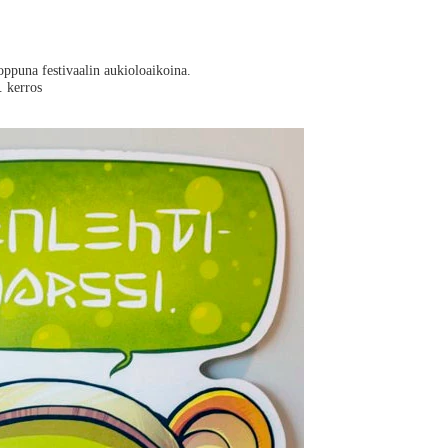
oppuna festivaalin aukioloaikoina.
. kerros