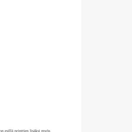
n esillä printtien lisäksi myös