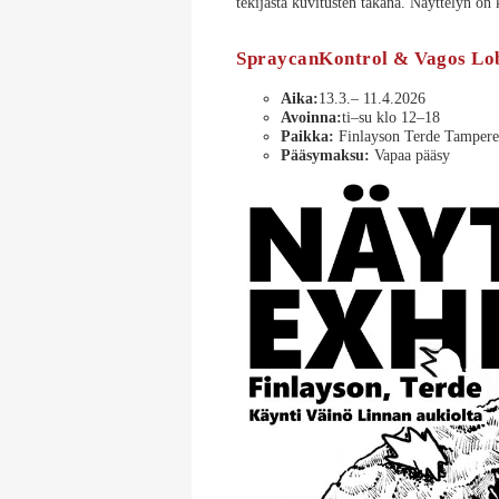
tekijästä kuvitusten takana. Näyttelyn on
SpraycanKontrol & Vagos Lob
Aika:
13.3.– 11.4.2026
Avoinna:
ti–su klo 12–18
Paikka:
Finlayson Terde Tampere,
Pääsymaksu:
Vapaa pääsy