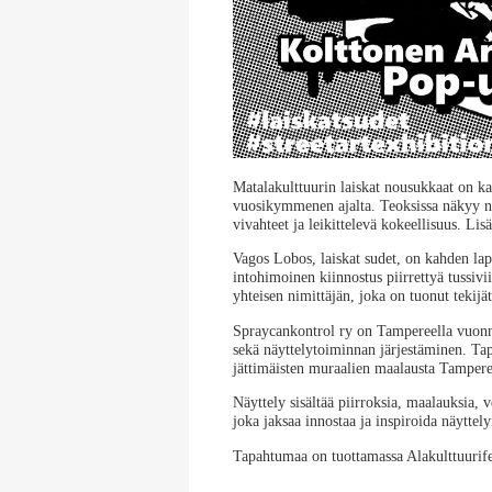
Matalakulttuurin laiskat nousukkaat on kah
vuosikymmenen ajalta. Teoksissa näkyy nii
vivahteet ja leikittelevä kokeellisuus. Lisä
Vagos Lobos, laiskat sudet, on kahden lap
intohimoinen kiinnostus piirrettyä tussiv
yhteisen nimittäjän, joka on tuonut tekij
Spraycankontrol ry on Tampereella vuonna
sekä näyttelytoiminnan järjestäminen. Tap
jättimäisten muraalien maalausta Tamper
Näyttely sisältää piirroksia, maalauksia, 
joka jaksaa innostaa ja inspiroida näyttelyn
Tapahtumaa on tuottamassa Alakulttuurifest