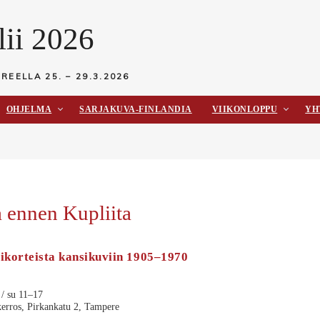
ii 2026
EREELLA
25. – 29.3.2026
OHJELMA
SARJAKUVA-FINLANDIA
VIIKONLOPPU
YH
a ennen Kupliita
tikorteista kansikuviin 1905–1970
/ su 11–17
kerros, Pirkankatu 2, Tampere