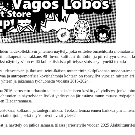
den taidekollektiivin yhteinen näyttely, joka esittelee omaehtoista monialaista t
n alkuperäinen rakkaus 90- luvun kulttuuri-ilmiöihin ja piirrettyyn viivaan, k
ksi näyttelyssä on esillä kollektiivisista piirtelysessioista syntyneitä teoksia.
suudenystävän ja ikuisesti teini-ikäisen mutanttininjakilpikonnan muodostama tai
iivaa ja antropomorfisia kovishahmoja kohtaan on rönsyillyt vuosien mittaan eri 
ät yhteen ja jakamaan työhuonetta vuosina 2016-2024.
 2016 perustettu urbaanin taiteen edistämiseen keskittyvä yhdistys, jonka to
ahtumien ja näyttelyiden lisäksi yhdistys on järjestänyt muun muassa työpajoja 
een Hiedanrannassa.
veistoksia, kollaasia ja taidegrafiikkaa. Teoksia leimaa ennen kaikkea piirtämis
 taiteilijoita, sekä myös toivottavasti yleisöä.
 ja näyttely on jatkoa samassa tilassa järjestetylle vuoden 2025 Alakulttuurifest