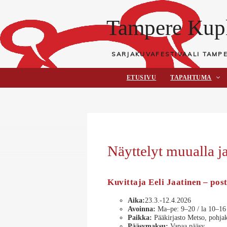
Tampere Kupl
SARJAKUVAFESTIVAALI TAMP
ETUSIVU
TAPAHTUMA
Näyttelyt muualla j
Kuvittaja Eeli Jaatinen – pos
Aika:
23.3.-12.4.2026
Avoinna:
Ma–pe: 9–20 / la 10–16 
Paikka:
Pääkirjasto Metso, pohja
Pääsymaksu:
Vapaa pääsy