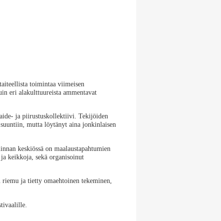
aiteellista toimintaa viimeisen
uin eri alakulttuureista ammentavat
de- ja piirustuskollektiivi. Tekijöiden
suuntiin, mutta löytänyt aina jonkinlaisen
iminnan keskiössä on maalaustapahtumien
ja keikkoja, sekä organisoinut
en riemu ja tietty omaehtoinen tekeminen,
ivaalille.