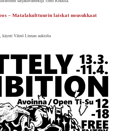
 kuratoinut sarjakuvantekijä Timo Kokkila.
os – Matalakulttuurin laiskat nousukkaat
 käynti Väinö Linnan aukiolta