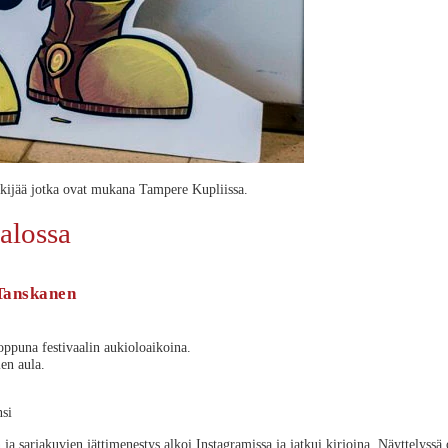
tekijää jotka ovat mukana Tampere Kupliissa.
alossa
 Tanskanen
oppuna festivaalin aukioloaikoina.
en aula.
ja sarjakuvien jättimenestys alkoi Instagramissa ja jatkui kirjoina. Näyttelyssä o