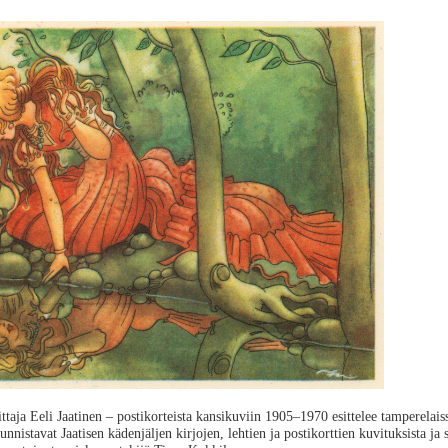
taja Eeli Jaatinen – postikorteista kansikuviin 1905–1970 esittelee tamperelaiss
unnistavat Jaatisen kädenjäljen kirjojen, lehtien ja postikorttien kuvituksista ja