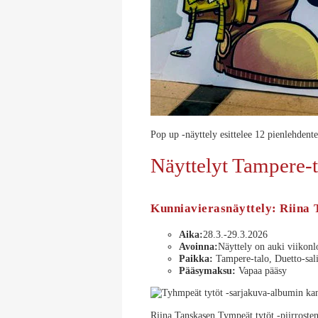
Pop up -näyttely esittelee 12 pienlehden
Näyttelyt Tampere-t
Kunniavierasnäyttely: Riina
Aika:
28.3.-29.3.2026
Avoinna:
Näyttely on auki viikonl
Paikka:
Tampere-talo, Duetto-sali
Pääsymaksu:
Vapaa pääsy
Riina Tanskasen Tympeät tytöt -piirrosten 